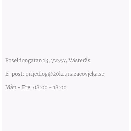
Poseidongatan 13, 72357, Västerås
E-post:
prijedlog@20krunazacovjeka.se
Mån
-
Fre
:
08:00 - 18:00