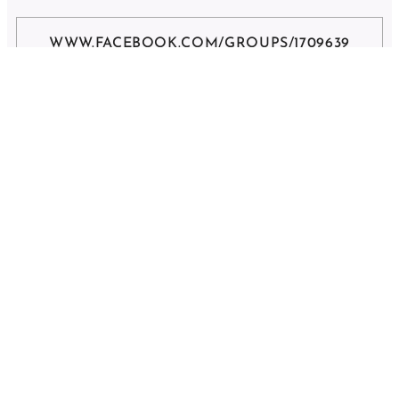
WWW.FACEBOOK.COM/GROUPS/1709639
969322686/
ZAVRŠENE
AKCIJE