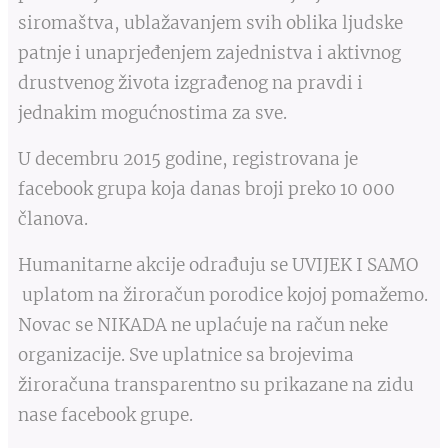
siromaštva, ublažavanjem svih oblika ljudske
patnje i unaprjeđenjem zajednistva i aktivnog
drustvenog života izgrađenog na pravdi i
jednakim mogućnostima za sve.
U decembru 2015 godine, registrovana je
facebook grupa koja danas broji preko 10 000
članova.
Humanitarne akcije odrađuju se UVIJEK I SAMO
uplatom na žiroračun porodice kojoj pomažemo.
Novac se NIKADA ne uplaćuje na račun neke
organizacije. Sve uplatnice sa brojevima
žiroračuna transparentno su prikazane na zidu
nase facebook grupe.