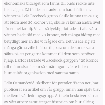
ekonomiska bidraget som fanns till buds räckte inte
hela vägen. Då föddes en tanke: om bara hälften av
vännerna i vår Facebook grupp skulle kunna tänka sig
att bidra med 20 kronor var, skulle vi kunna ändra livet
för en hel familj. Vi var så lyckligt lottade att alla våra
vänner hade råd med 20 kronor, och många bidrog med
betydligt mer än det vi frågade om. Det visade sig att
många gärna ville hjälpa till, bara om de kunde vara
säkra på att pengarna kommer till dem som behöver
hjälp. Därför startade vi Facebook gruppen "20 kronor
till människan" som så småningom växte till en
humanitär organisation med samma namn.
Edin Osmančević, skribent för portalen Tacno.net, har
publicerat en artikel om vår grupp, innan han själv blev
medlem i vår ledningsgrupp. Artikeln beskriver kärnan
av vårt arbete samt återger historien om hur allting